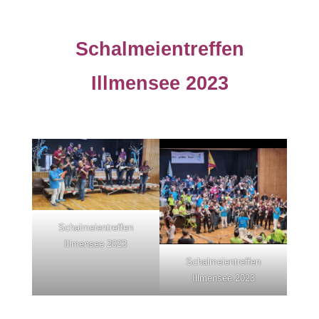
C
H
Schalmeientreffen
A
L
Illmensee 2023
M
E
I
E
N
"
Schalmeientreffen
H
Illmensee 2023
U
Schalmeientreffen
Illmensee 2023
P
A