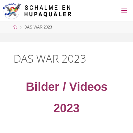
Zum
Inhalt
H
springen
O
Start
DAS WAR 2023
M
E
P
DAS WAR 2023
A
G
E
Bilder / Videos
D
2023
E
R
S