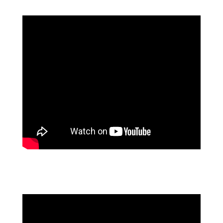
Q
U
Ä
L
E
R
"